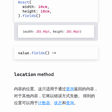
#
rect
(
  width
:
10cm
,
  height
:
10cm
,
)
.
fields
(
)
value.
fields
(
)
->
method
location
内容的位置。这只适用于通过
查询
返回的内容，
对于其他内容，它将以错误方式失败。 得到的
位置可以用于
计数器
、
状态
和
查询
。