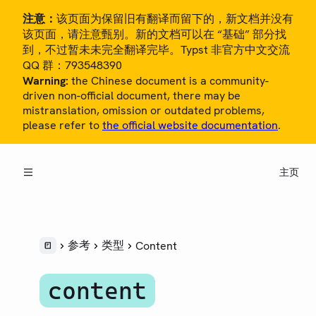
注意：
该页面为保留旧有翻译而留下的，新文档并没有
该页面，请注意甄别。新的文档可以在 “基础” 部分找
到，不过暂未未完全翻译完毕。Typst 非官方中文交流
QQ 群：793548390
Warning:
the Chinese document is a community-
driven non-official document, there may be
mistranslation, omission or outdated problems,
please refer to
the official website documentation
.
概览
教程
主页
中文用户指南
参考
LANGUAGE
参考
类型
Content
语法
样式
content
脚本