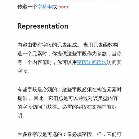
Content
传递一个
字符串
或
。
none
Array
Dictionary
Representation
Function
Arguments
内容由带有字段的元素组成。 当用元素函数构
Selector
造一个元素时，你提供这些字段作为参数，当你
Module
有一个内容值时，你可以用
字段访问语法
访问其
CONTENT
字段。
文本
数学
有些字段是必须的：这些字段必须在构造元素时
布局
提供， 因此，它们总是可以通过对该类型内容
可视化
的字段访问而获得。必需的字段在文档中被标
元信息
明。
符号
大多数字段是可选的：像必填字段一样，它们可
COMPUTE