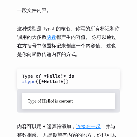
类型
一段文件内容。
None
Auto
这种类型是 Typst 的核心。你写的所有标记和你
Boolean
调用的大多数
函数
都产生内容值。 你可以通过
Integer
在方括号中包围标记来创建一个内容值。 这也
Float
是你向函数传递内容的方式。
Length
Angle
Ratio
Type of 
*Hello!*
#
type
(
[
*Hello!*
]
)
Relative Length
Fraction
Color
Datetime
Symbol
内容可以用
运算符添加，
连接在一起
，并与
+
String
整数相乘。 凡是期望有内容的地方，你也可以