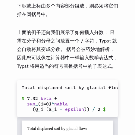
下标或上标由多个内容部分组成，则必须将它们
括在圆括号中。
上面的例子还向我们展示了如何插入分数： 只
需在分子和分母之间放置一个
字符，Typst 就
/
会自动将其变成分数。 括号会被巧妙地解析，
因此您可以像在计算器中一样输入数学表达式，
Typst 将用适当的符号替换括号中的子表达式。
Total displaced soil by glacial flow:

$
 7.32 
beta
 +

sum
_
(
i=0
)
^
nabla
(
Q
_
i (a
_
i 
-
epsilon
)
)
/
 2 
$