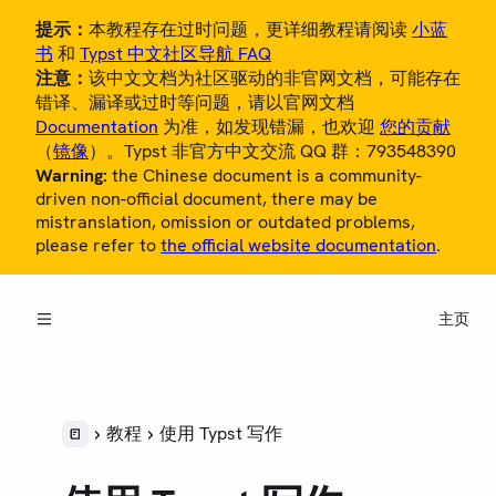
提示：
本教程存在过时问题，更详细教程请阅读
小蓝
书
和
Typst 中文社区导航 FAQ
注意：
该中文文档为社区驱动的非官网文档，可能存在
错译、漏译或过时等问题，请以官网文档
Documentation
为准，如发现错漏，也欢迎
您的贡献
（
镜像
）。Typst 非官方中文交流 QQ 群：793548390
Warning:
the Chinese document is a community-
概览
driven non-official document, there may be
mistranslation, omission or outdated problems,
教程
please refer to
the official website documentation
.
使用 Typst 写作
格式
主页
高级样式
制作模板
中文用户指南
教程
使用 Typst 写作
参考