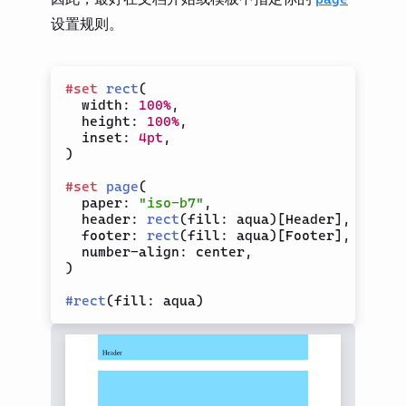
设置规则。
#
set
rect
(
  width
:
100%
,
  height
:
100%
,
  inset
:
4pt
,
)
#
set
page
(
  paper
:
"iso-b7"
,
  header
:
rect
(
fill
:
 aqua
)
[
Header
]
,
  footer
:
rect
(
fill
:
 aqua
)
[
Footer
]
,
  number-align
:
 center
,
)
#
rect
(
fill
:
 aqua
)