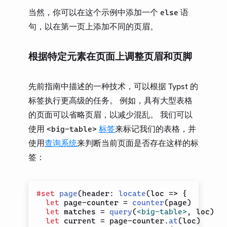
当然，你可以在这个示例中添加一个
语
else
句，以在第一页上添加不同的页眉。
根据特定元素在页面上调整页眉和页脚
先前指南中描述的一种技术，可以根据 Typst 的
标签执行更高级的任务。 例如，具有大型表格
的页面可以省略页眉，以减少混乱。 我们可以
使用
标签
来标记我们的表格，并
<big-table>
使用
查询系统
来判断当前页面是否存在这样的标
签：
#
set
page
(
header
:
locate
(
loc 
=>
{
let
 page-counter 
=
counter
(
page
)
let
 matches 
=
query
(
<big-table>
,
 loc
)
let
 current 
=
 page-counter
.
at
(
loc
)