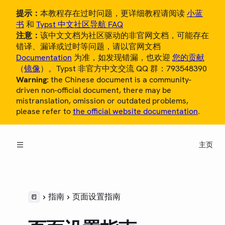
提示：
本教程存在过时问题，更详细教程请阅读
小蓝
书
和
Typst 中文社区导航 FAQ
注意：
该中文文档为社区驱动的非官网文档，可能存在
错译、漏译或过时等问题，请以官网文档
Documentation
为准，如发现错漏，也欢迎
您的贡献
（
镜像
）。Typst 非官方中文交流 QQ 群：793548390
Warning:
the Chinese document is a community-
概览
driven non-official document, there may be
mistranslation, omission or outdated problems,
教程
please refer to
the official website documentation
.
中文用户指南
主页
参考
指南
LaTeX 用户指南
指南
页面设置指南
页面设置指南
第三方包