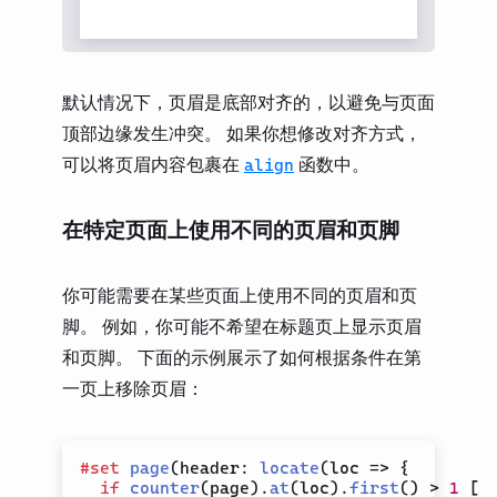
默认情况下，页眉是底部对齐的，以避免与页面
顶部边缘发生冲突。 如果你想修改对齐方式，
可以将页眉内容包裹在
函数中。
align
在特定页面上使用不同的页眉和页脚
你可能需要在某些页面上使用不同的页眉和页
脚。 例如，你可能不希望在标题页上显示页眉
和页脚。 下面的示例展示了如何根据条件在第
一页上移除页眉：
#
set
page
(
header
:
locate
(
loc 
=>
{
if
counter
(
page
)
.
at
(
loc
)
.
first
(
)
>
1
[