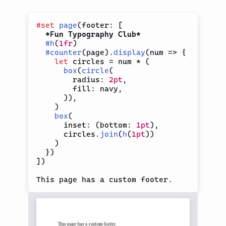
#
set
page
(
footer
:
[
*Fun Typography Club*
#
h
(
1fr
)
#
counter
(
page
)
.
display
(
num 
=>
{
let
 circles 
=
 num 
*
(
box
(
circle
(
        radius
:
2pt
,
        fill
:
 navy
,
)
)
,
)
box
(
      inset
:
(
bottom
:
1pt
)
,
      circles
.
join
(
h
(
1pt
)
)
)
}
)
]
)