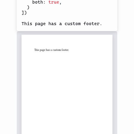
    both
:
true
,
)
]
)