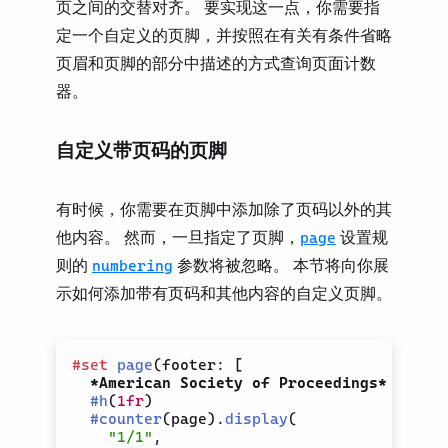
页之间的交替对齐。 要实现这一点，你需要指
定一个自定义的页脚，并按照在有关有条件省略
页眉和页脚的部分中描述的方式查询页面计数
器。
自定义带页码的页脚
有时候，你需要在页脚中添加除了页码以外的其
他内容。 然而，一旦指定了页脚，
设置规
page
则的
参数将被忽略。 本节将向你展
numbering
示如何添加带有页码和其他内容的自定义页脚。
#
set
page
(
footer
:
[
*American Society of Proceedings*
#
h
(
1fr
)
#
counter
(
page
)
.
display
(
"1/1"
,