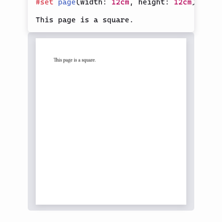
#
set
page
(
width
:
12cm
,
 height
:
12cm
)