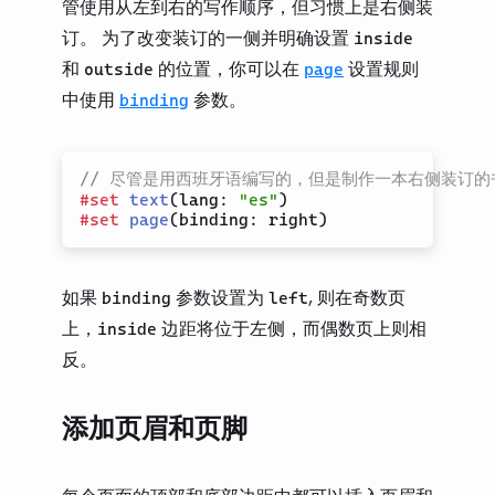
管使用从左到右的写作顺序，但习惯上是右侧装
订。 为了改变装订的一侧并明确设置
inside
和
的位置，你可以在
设置规则
outside
page
中使用
参数。
binding
// 尽管是用西班牙语编写的，但是制作一本右侧装订的
#
set
text
(
lang
:
"es"
)
#
set
page
(
binding
:
 right
)
如果
参数设置为
, 则在奇数页
binding
left
上，
边距将位于左侧，而偶数页上则相
inside
反。
添加页眉和页脚