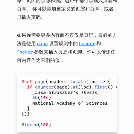
每个页面的顶部和底部边距中都可以插入页眉和
页脚。 你可以添加自定义的页眉和页脚，或者
只插入页码。
如果你需要更多内容而不仅仅是页码，最好的方
法是使用
设置规则中的
和
page
header
参数来插入页眉和页脚。你可以传递任
footer
何内容作为它们的值：
#
set
page
(
header
:
locate
(
loc 
=>
{
if
counter
(
page
)
.
at
(
loc
)
.
first
(
)
>
1
[
_Lisa Strassner's Thesis_
#
h
(
1fr
)
    National Academy of Sciences

]
}
)
)
#
lorem
(
150
)