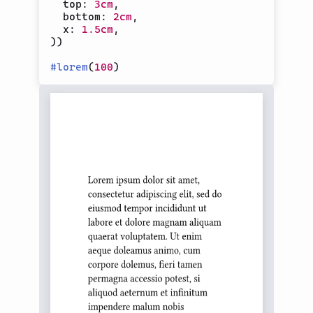
  top
:
3cm
,
  bottom
:
2cm
,
  x
:
1.5cm
,
)
)
#
lorem
(
100
)