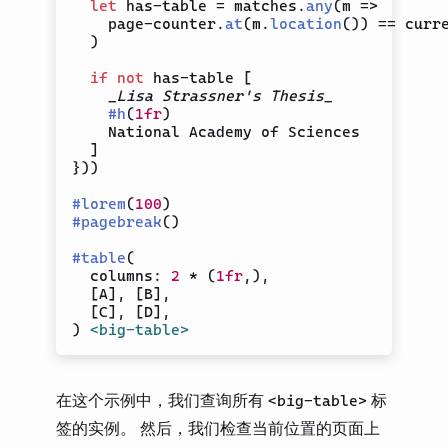
let
 has-table 
=
 matches
.
any
(
m 
=>
    page-counter
.
at
(
m
.
location
(
)
)
==
 curre
)
if
not
 has-table 
[
_Lisa Strassner's Thesis_
#
h
(
1fr
)
    National Academy of Sciences

]
}
)
)
#
lorem
(
100
)
#
pagebreak
(
)
#
table
(
  columns
:
2
*
(
1fr
,
)
,
[
A
]
,
[
B
]
,
[
C
]
,
[
D
]
,
)
<big-table>
在这个示例中，我们查询所有
标
<big-table>
签的实例。 然后，我们检查当前位置的页面上