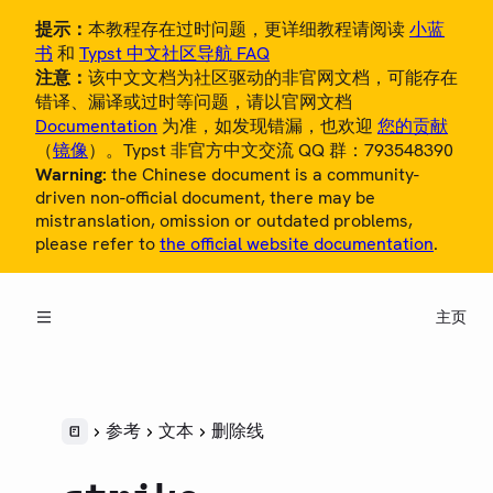
提示：
本教程存在过时问题，更详细教程请阅读
小蓝
书
和
Typst 中文社区导航 FAQ
注意：
该中文文档为社区驱动的非官网文档，可能存在
错译、漏译或过时等问题，请以官网文档
Documentation
为准，如发现错漏，也欢迎
您的贡献
（
镜像
）。Typst 非官方中文交流 QQ 群：793548390
Warning:
the Chinese document is a community-
概览
driven non-official document, there may be
mistranslation, omission or outdated problems,
教程
please refer to
the official website documentation
.
中文用户指南
主页
参考
LANGUAGE
语法
样式
参考
文本
删除线
脚本