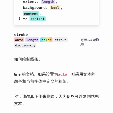
extent
:
,
length
上标
background
:
,
bool
文本
,
content
)
->
content
下划线
转大写
stroke
数学
auto
length
color
stroke
可用 Set 规
符号
则
dictionary
布局
如何绘制线条。
可视化
内省
line 的文档。如果设置为
，则采用文本的
auto
数据加载
颜色和当前字体中定义的粗细。
指南
第三方包
注：
请勿真正用来删除，因为仍然可以复制粘贴
文本。
更新日志