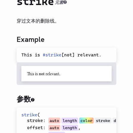
strike
类型（旧）
元素
LIBRARY
基础
穿过文本的删除线。
模型
文本
Example
文本高亮
换行
This is 
#
strike
[
not
]
假文
转小写
上划线
原始文本/代码块
参数
显示为小写
智能引号
strike
(
删除线
stroke
:
auto
length
color
stroke
dictiona
offset
:
,
下标
auto
length