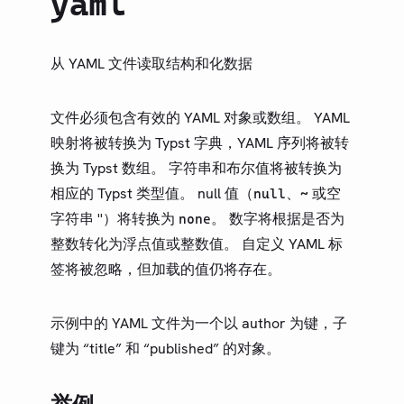
yaml
类型（旧）
LIBRARY
基础
从 YAML 文件读取结构和化数据
模型
文本
文件必须包含有效的 YAML 对象或数组。 YAML
数学
映射将被转换为 Typst 字典，YAML 序列将被转
符号
换为 Typst 数组。 字符串和布尔值将被转换为
相应的 Typst 类型值。 null 值（
、
或空
布局
null
~
字符串 ''）将转换为
。 数字将根据是否为
none
可视化
整数转化为浮点值或整数值。 自定义 YAML 标
内省
签将被忽略，但加载的值仍将存在。
数据加载
CBOR
示例中的 YAML 文件为一个以 author 为键，子
CSV
键为 “title” 和 “published” 的对象。
JSON
Read