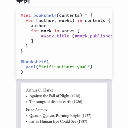
举例
TOML
XML
#
let
bookshelf
(
contents
)
=
{
YAML
for
(
author
,
 works
)
in
 contents 
{
    author

for
 work 
in
 works 
[
指南
-
#
work
.
title
 (
#
work
.
published
)

]
第三方包
}
}
更新日志
#
bookshelf
(
路线图
yaml
(
"scifi-authors.yaml"
)
)
社区
术语表