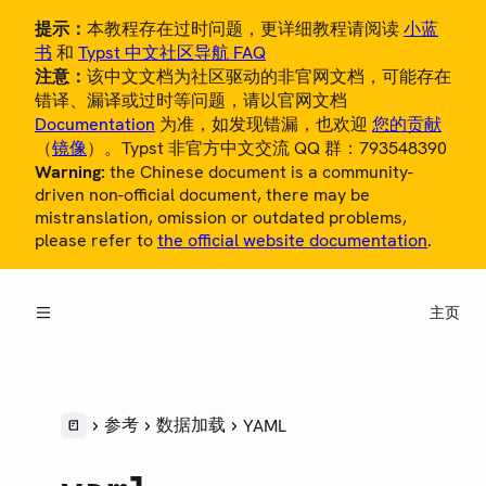
提示：
本教程存在过时问题，更详细教程请阅读
小蓝
书
和
Typst 中文社区导航 FAQ
注意：
该中文文档为社区驱动的非官网文档，可能存在
错译、漏译或过时等问题，请以官网文档
Documentation
为准，如发现错漏，也欢迎
您的贡献
（
镜像
）。Typst 非官方中文交流 QQ 群：793548390
Warning:
the Chinese document is a community-
概览
driven non-official document, there may be
mistranslation, omission or outdated problems,
教程
please refer to
the official website documentation
.
中文用户指南
主页
参考
LANGUAGE
语法
样式
参考
数据加载
YAML
脚本