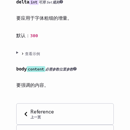
delta
int
可用 Set 规则
指南
要应用于字体粗细的增量。
第三方包
更新日志
默认：
300
路线图
查看示例
社区
术语表
body
content
必需参数
位置参数
要强调的内容。
Reference
上一页