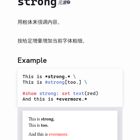
strong
类型（旧）
元素
LIBRARY
基础
用粗体来强调内容。
模型
参考文献
按给定增量增加当前字体粗细。
Bullet List
引用
Example
文档
强调（斜体）
This is 
*strong.*
\
This is 
#
strong
[
too.
]
\
图表
#
show
strong
:
set
text
(
red
)
脚注
And this is 
*evermore.*
Heading
Link
有序列表
Numbering