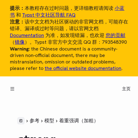
提示：
本教程存在过时问题，更详细教程请阅读
小蓝
书
和
Typst 中文社区导航 FAQ
注意：
该中文文档为社区驱动的非官网文档，可能存在
错译、漏译或过时等问题，请以官网文档
Documentation
为准，如发现错漏，也欢迎
您的贡献
（
镜像
）。Typst 非官方中文交流 QQ 群：793548390
Warning:
the Chinese document is a community-
概览
driven non-official document, there may be
mistranslation, omission or outdated problems,
教程
please refer to
the official website documentation
.
中文用户指南
主页
参考
LANGUAGE
语法
样式
参考
模型
着重强调（加粗）
脚本