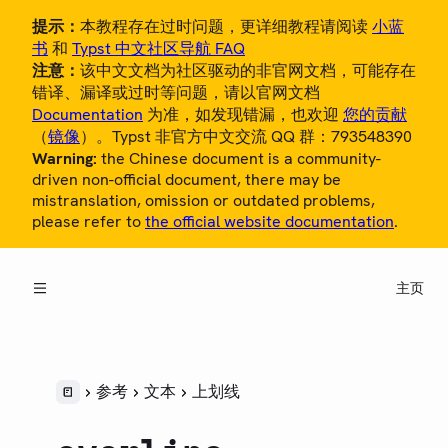
提示：
本教程存在过时问题，更详细教程请阅读
小蓝
书
和
Typst 中文社区导航 FAQ
注意：
该中文文档为社区驱动的非官网文档，可能存在
错译、漏译或过时等问题，请以官网文档
Documentation
为准，如发现错漏，也欢迎
您的贡献
（
镜像
）。Typst 非官方中文交流 QQ 群：793548390
Warning:
the Chinese document is a community-
概览
driven non-official document, there may be
mistranslation, omission or outdated problems,
教程
please refer to
the official website documentation
.
中文用户指南
主页
参考
LANGUAGE
语法
样式
参考
文本
上划线
脚本