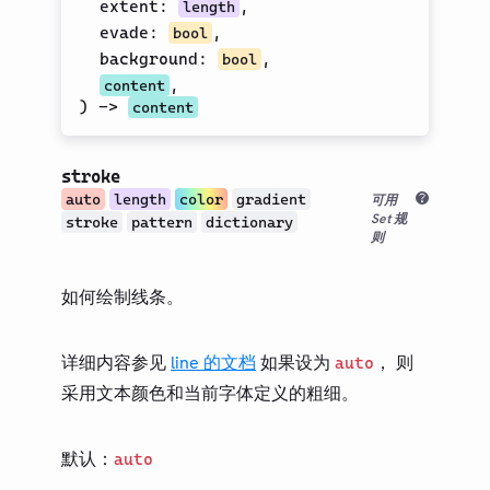
extent
:
,
length
上标
evade
:
,
bool
文本
background
:
,
bool
下划线
,
content
)
->
content
转大写
数学
stroke
符号
auto
length
color
gradient
可用
Set 规
布局
stroke
pattern
dictionary
则
可视化
内省
如何绘制线条。
数据加载
详细内容参见
line 的文档
如果设为
， 则
auto
指南
采用文本颜色和当前字体定义的粗细。
第三方包
更新日志
默认：
auto