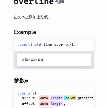
overline
类型（旧）
元素
LIBRARY
基础
在文本上添加上划线。
模型
文本
Example
文本高亮
换行
#
overline
[
A line over text.
]
假文
转小写
上划线
原始文本/代码块
参数
显示为小写
智能引号
overline
(
删除线
stroke
:
auto
length
color
gradient
stroke
offset
:
,
下标
auto
length