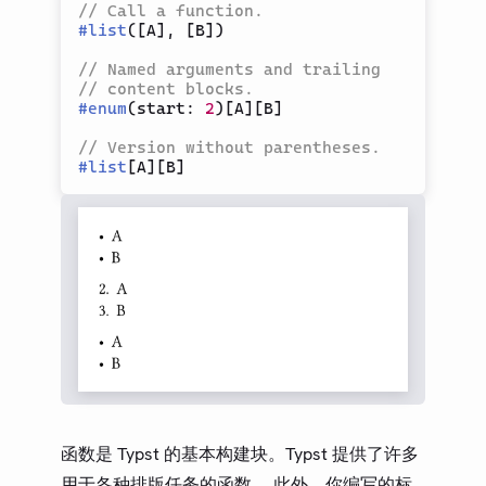
Content
// Call a function.
#
list
(
[
A
]
,
[
B
]
)
Array
// Named arguments and trailing
Dictionary
// content blocks.
Function
#
enum
(
start
:
2
)
[
A
]
[
B
]
Arguments
// Version without parentheses.
#
list
[
A
]
[
B
]
Selector
Module
CONTENT
文本
数学
布局
可视化
元信息
符号
函数是 Typst 的基本构建块。Typst 提供了许多
COMPUTE
用于各种排版任务的函数。 此外，你编写的标