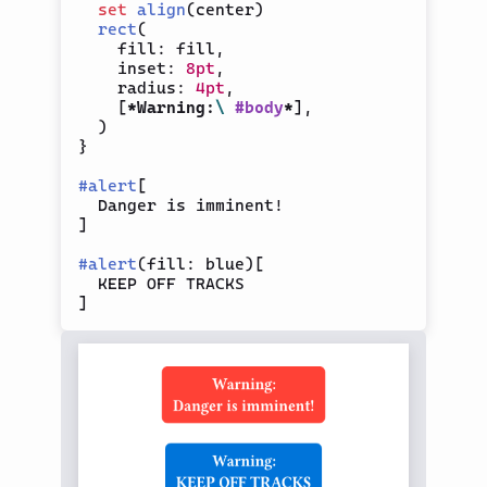
set
align
(
center
)
rect
(
    fill
:
 fill
,
    inset
:
8pt
,
    radius
:
4pt
,
[
*Warning:
\
#
body
*
]
,
)
}
#
alert
[
]
#
alert
(
fill
:
 blue
)
[
]