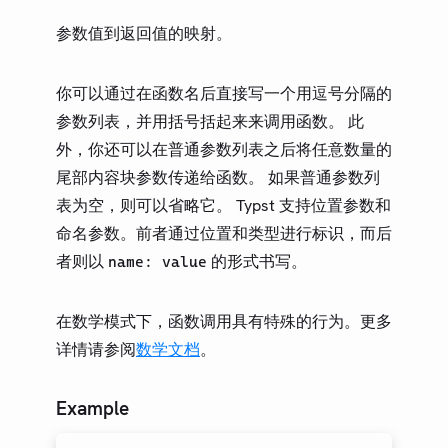
类型
参数值到返回值的映射。
None
Auto
你可以通过在函数名后直接写一个用逗号分隔的
Boolean
参数列表，并用括号括起来来调用函数。 此
Integer
外，你还可以在普通参数列表之后将任意数量的
Float
尾部内容块参数传递给函数。 如果普通参数列
Length
表为空，则可以省略它。 Typst 支持位置参数和
Angle
命名参数。前者通过位置和类型进行标识，而后
Ratio
者则以
的形式书写。
name: value
Relative Length
Fraction
在数学模式下，函数调用具有特殊的行为。更多
Color
详情请参阅
数学文档
。
Datetime
Symbol
Example
String