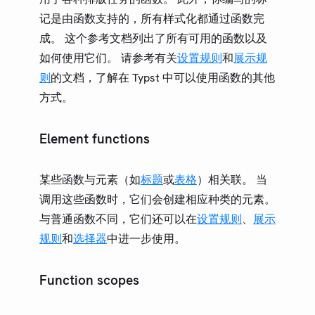
基础
记是由函数支持的，所有样式化都通过函数完
计算
成。 这个参考文档列出了所有可用的函数以及
构造
如何使用它们。 请参考有关
设置规则
和
展示规
数据加载
则
的文档，了解在 Typst 中可以使用函数的其他
方式。
指南
第三方包
Element functions
更新日志
某些函数与元素（如
标题
或
表格
）相关联。 当
社区
调用这些函数时，它们会创建相应种类的元素。
术语表
与普通函数不同，它们还可以在
设置规则
、
展示
规则
和
选择器
中进一步使用。
Function scopes