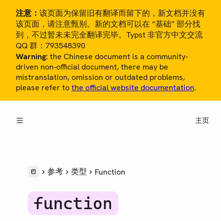
注意：
该页面为保留旧有翻译而留下的，新文档并没有
该页面，请注意甄别。新的文档可以在 “基础” 部分找
到，不过暂未未完全翻译完毕。Typst 非官方中文交流
QQ 群：793548390
Warning:
the Chinese document is a community-
driven non-official document, there may be
mistranslation, omission or outdated problems,
please refer to
the official website documentation
.
概览
教程
主页
中文用户指南
参考
LANGUAGE
参考
类型
Function
语法
样式
function
脚本