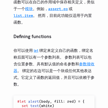
函数可以在自己的作用域中保存相关定义，类似
于一个
模块
。例如，
或
assert.eq
。 然而，目前此功能仅适用于内置
list.item
函数。
Defining functions
你可以使用
let
绑定来定义自己的函数，绑定名
称后面可以有一个参数列表。 参数列表可以包
含位置参数、具有默认值的命名参数和
参数接收
器
。 绑定的右边可以是一个块或任何其他表达
式。它定义了函数的返回值，并且可以依赖于参
数。
#
let
alert
(
body
,
 fill
:
 red
)
=
{
set
text
(
white
)