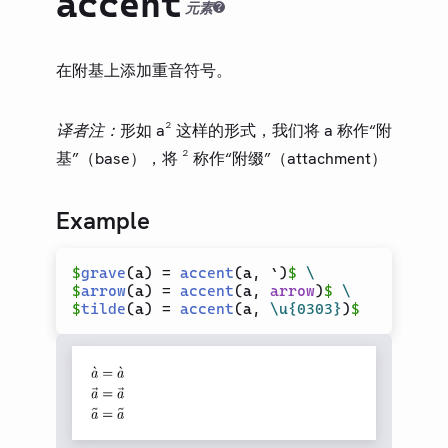
accent
类型（旧）
元素
LIBRARY
基础
在附基上添加重音符号。
模型
文本
译者注：
形如 a² 这样的形式，我们将 a 称作“附
数学
基”（base），将 ² 称作“附缀”（attachment）
重音符号
删除线
Example
左大括号
$
grave
(
a
)
 = 
accent
(
a
,
 `
)
$
\
类
$
arrow
(
a
)
 = 
accent
(
a
,
arrow
)
$
\
数学表达式
$
tilde
(
a
)
 = 
accent
(
a
,
\u{0303}
)
$
分数
矩阵
文本运算符
向量