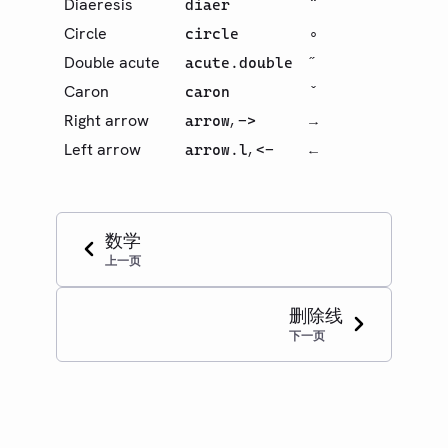
Diaeresis
diaer
¨
Circle
circle
∘
Double acute
acute.double
˝
Caron
caron
ˇ
Right arrow
,
arrow
->
→
Left arrow
,
arrow.l
<-
←
数学
上一页
删除线
下一页