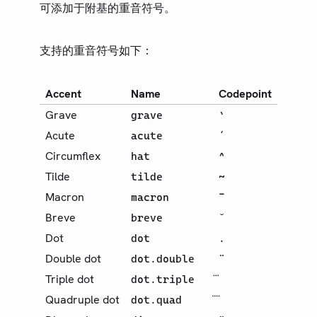
可添加于附基的重音符号。
更新日志
路线图
支持的重音符号如下：
社区
Accent
Name
Codepoint
术语表
Grave
grave
`
Acute
acute
´
Circumflex
hat
^
Tilde
tilde
~
Macron
macron
¯
Breve
breve
˘
Dot
dot
.
Double dot
dot.double
¨
Triple dot
dot.triple
Quadruple dot
dot.quad