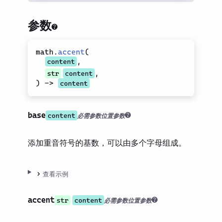
上/下方内容
字体变体
参数
显示尺寸
math.
accent
(
Left/Right
,
content
显示样式
,
str
content
根式
)
->
content
附缀
base
符号
content
必需参数
位置参数
布局
添加重音符号的基数，可以由多个字母组成。
可视化
内省
查看示例
数据加载
指南
accent
str
content
必需参数
位置参数
第三方包