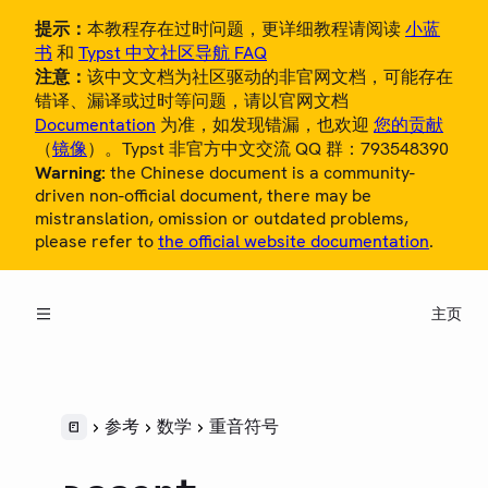
提示：
本教程存在过时问题，更详细教程请阅读
小蓝
书
和
Typst 中文社区导航 FAQ
注意：
该中文文档为社区驱动的非官网文档，可能存在
错译、漏译或过时等问题，请以官网文档
Documentation
为准，如发现错漏，也欢迎
您的贡献
（
镜像
）。Typst 非官方中文交流 QQ 群：793548390
Warning:
the Chinese document is a community-
概览
driven non-official document, there may be
mistranslation, omission or outdated problems,
教程
please refer to
the official website documentation
.
中文用户指南
主页
参考
LANGUAGE
语法
样式
参考
数学
重音符号
脚本